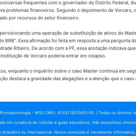
e conversas frequentes com o governador do Distrito Federal, I
tava problemas financeiros. Segundo o depoimento de Vorcaro,
ado por recursos do setor financeiro.
ervisionando uma operação de substituição de ativos do Master
lo BRB”. Essa afirmação foi feita em resposta a uma pergunta
drade Ribeiro. De acordo com a PF, essa anotação indicava que 
a instituição de Vorcaro poderia entrar em colapso.
tos, enquanto o inquérito sobre o caso Master continua em segr
ação destaca a gravidade das alegações e a atenção que o caso
Pronatecnologia - WGS CNPJ: 41.631.162/0001-05. | Todos os direitos r
do em curadoria de notícias e guias educativos. Não possuímos vínculo
brasileiro ou internacional. Nosso conteúdo é meramente informativo, p