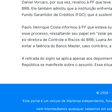
Daniel Vorcaro, por sua vez, revelou à PF que tev
BRB. Ele também admitiu que a instituição enfren
Fundo Garantidor de Créditos (FGC), que é sustent
Paulo Henrique Costa informou à PF que estava sup
esse processo, ressaltando seu papel em “zelar pe
ex-diretora de Controle e Riscos do BRB, Luana An
evitar a falência do Banco Master, caso contrário, 
A retirada do sigilo se aplica apenas aos depoimen
República se manifeste sobre o assunto. Essa situ
© 2026 - 
Este portal é um veículo de imprensa independente, foca
nem intermediamos quaisquer cadastros em solo 