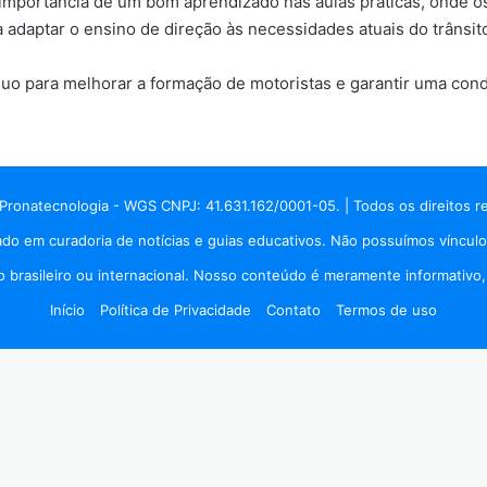
a importância de um bom aprendizado nas aulas práticas, onde o
daptar o ensino de direção às necessidades atuais do trânsito,
uo para melhorar a formação de motoristas e garantir uma cond
Pronatecnologia - WGS CNPJ: 41.631.162/0001-05. | Todos os direitos r
do em curadoria de notícias e guias educativos. Não possuímos vínculo
brasileiro ou internacional. Nosso conteúdo é meramente informativo, p
Início
Política de Privacidade
Contato
Termos de uso