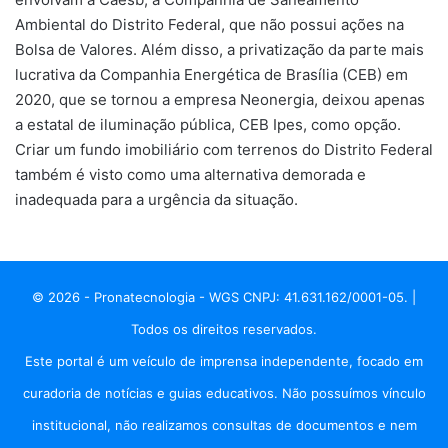
Ambiental do Distrito Federal, que não possui ações na
Bolsa de Valores. Além disso, a privatização da parte mais
lucrativa da Companhia Energética de Brasília (CEB) em
2020, que se tornou a empresa Neonergia, deixou apenas
a estatal de iluminação pública, CEB Ipes, como opção.
Criar um fundo imobiliário com terrenos do Distrito Federal
também é visto como uma alternativa demorada e
inadequada para a urgência da situação.
© 2026 - Pronatecnologia - WGS CNPJ: 41.631.162/0001-05. |
Todos os direitos reservados.
Este portal é um veículo de imprensa independente, focado em
curadoria de notícias e guias educativos. Não possuímos vínculo
institucional, não realizamos consultas de documentos e nem