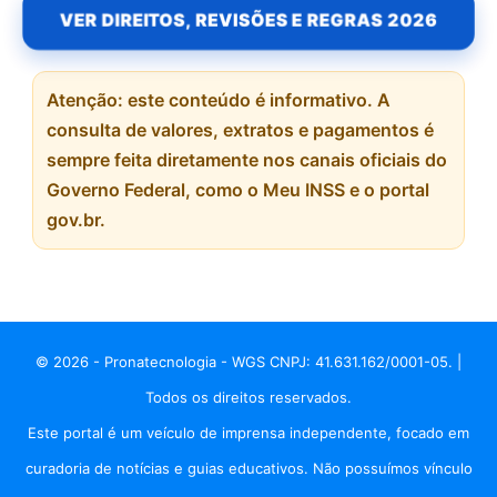
VER DIREITOS, REVISÕES E REGRAS 2026
Atenção: este conteúdo é informativo. A
consulta de valores, extratos e pagamentos é
sempre feita diretamente nos canais oficiais do
Governo Federal, como o Meu INSS e o portal
gov.br.
© 2026 - Pronatecnologia - WGS CNPJ: 41.631.162/0001-05. |
Todos os direitos reservados.
Este portal é um veículo de imprensa independente, focado em
curadoria de notícias e guias educativos. Não possuímos vínculo