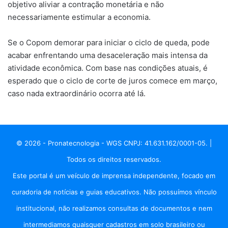
objetivo aliviar a contração monetária e não
necessariamente estimular a economia.
Se o Copom demorar para iniciar o ciclo de queda, pode
acabar enfrentando uma desaceleração mais intensa da
atividade econômica. Com base nas condições atuais, é
esperado que o ciclo de corte de juros comece em março,
caso nada extraordinário ocorra até lá.
© 2026 - Pronatecnologia - WGS CNPJ: 41.631.162/0001-05. |
Todos os direitos reservados.
Este portal é um veículo de imprensa independente, focado em
curadoria de notícias e guias educativos. Não possuímos vínculo
institucional, não realizamos consultas de documentos e nem
intermediamos quaisquer cadastros em solo brasileiro ou