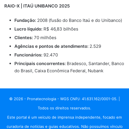
RAIO-X | ITAÚ UNIBANCO 2025
Fundação:
2008 (fusão do Banco Itaú e do Unibanco)
Lucro líquido:
R$ 46,83 bilhões
Clientes:
70 milhões
Agências e pontos de atendimento:
2.529
Funcionários:
92.470
Principais concorrentes:
Bradesco, Santander, Banco
do Brasil, Caixa Econômica Federal, Nubank
© 2026 - Pronatecnologia - WGS CNPJ: 41.631.162/0001-05. |
Todos os direitos reservados.
Este portal é um veículo de imprensa independente, focado em
curadoria de notícias e guias educativos. Não possuímos vínculo