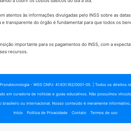
ando a cobrir os custos básicos do dia a dia.
uem atentos às informações divulgadas pelo INSS sobre as dat
ra e transparente do órgão é fundamental para que todos os be
sição importante para os pagamentos do INSS, com a expectati
ses recursos.
Pronatecnologia - WGS CNPJ: 41.631.162/0001-05. | Todos os direitos r
do em curadoria de notícias e guias educativos. Não possuímos vínculo
brasileiro ou internacional. Nosso conteúdo é meramente informativo, p
Início
Política de Privacidade
Contato
Termos de uso