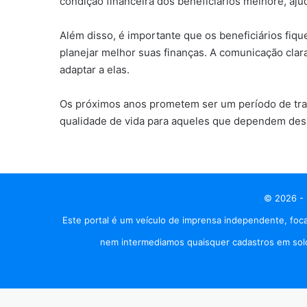
condição financeira dos beneficiários melhore, ajud
Além disso, é importante que os beneficiários fiq
planejar melhor suas finanças. A comunicação cla
adaptar a elas.
Os próximos anos prometem ser um período de tran
qualidade de vida para aqueles que dependem des
© 2026 - 
Este portal é um veículo de imprensa independente, foca
nem intermediamos quaisquer cadastros em solo 