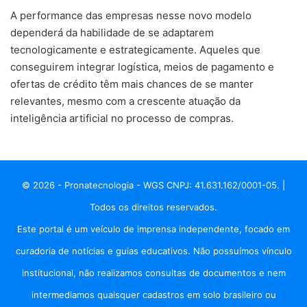
A performance das empresas nesse novo modelo
dependerá da habilidade de se adaptarem
tecnologicamente e estrategicamente. Aqueles que
conseguirem integrar logística, meios de pagamento e
ofertas de crédito têm mais chances de se manter
relevantes, mesmo com a crescente atuação da
inteligência artificial no processo de compras.
© 2026 - Pronatecnologia - WGS CNPJ: 41.631.162/0001-05. |
Todos os direitos reservados.
Este portal é um veículo de imprensa independente, focado em
curadoria de notícias e guias educativos. Não possuímos vínculo
institucional, não realizamos consultas de documentos e nem
intermediamos quaisquer cadastros em solo brasileiro ou