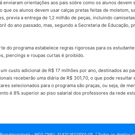
 já enviaram orientações aos pais sobre como os alunos devem s
que os alunos devem usar calças pretas feitas de moletom, sarj
, previa a entrega de 1,2 milhão de peças, incluindo camisetas
 abril do ano passado, mas, segundo a Secretaria de Educação, 
rte do programa estabelece regras rigorosas para os estudante
, piercings e roupas curtas é proibido.
á um custo adicional de R$ 17 milhões por ano, destinados ao p
sionais receberão uma diária de R$ 301,70, o que pode resultar
tares selecionados para o programa são praças, ou seja, de men
nto é 8% superior ao piso salarial dos professores da rede est
Pronatecnologia - WGS CNPJ: 41.631.162/0001-05. | Todos os direitos r