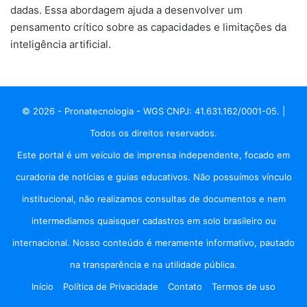
dadas. Essa abordagem ajuda a desenvolver um
pensamento crítico sobre as capacidades e limitações da
inteligência artificial.
© 2026 - Pronatecnologia - WGS CNPJ: 41.631.162/0001-05. |
Todos os direitos reservados.
Este portal é um veículo de imprensa independente, focado em
curadoria de notícias e guias educativos. Não possuímos vínculo
institucional, não realizamos consultas de documentos e nem
intermediamos quaisquer cadastros em solo brasileiro ou
internacional. Nosso conteúdo é meramente informativo, pautado
na transparência e na utilidade pública.
Início
Política de Privacidade
Contato
Termos de uso