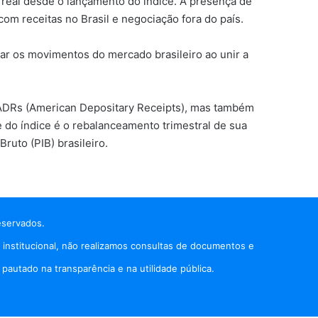
real desde o lançamento do índice. A presença de
om receitas no Brasil e negociação fora do país.
ar os movimentos do mercado brasileiro ao unir a
s ADRs (American Depositary Receipts), mas também
e do índice é o rebalanceamento trimestral de sua
uto (PIB) brasileiro.
eservados.
 institucional, não realizamos consultas de documentos e
autado na transparência e na utilidade pública.