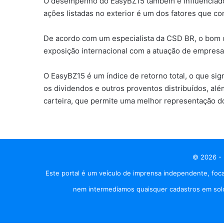
O desempenho do EasyBZ15 também é influenciado p
ações listadas no exterior é um dos fatores que c
De acordo com um especialista da CSD BR, o bom de
exposição internacional com a atuação de empresas
O EasyBZ15 é um índice de retorno total, o que si
os dividendos e outros proventos distribuídos, al
carteira, que permite uma melhor representação d
© 2026 - 
Este portal é um veículo de imprensa independente, foca
nem intermediamos quaisquer cadastros em solo 