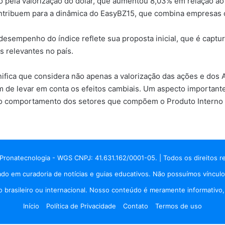
ela valorização do dólar, que aumentou 8,03% em relação ao 
ontribuem para a dinâmica do EasyBZ15, que combina empresas c
sempenho do índice reflete sua proposta inicial, que é captur
 relevantes no país.
gnifica que considera não apenas a valorização das ações e do
ém de levar em conta os efeitos cambiais. Um aspecto important
o comportamento dos setores que compõem o Produto Interno Br
Pronatecnologia - WGS CNPJ: 41.631.162/0001-05. | Todos os direitos r
do em curadoria de notícias e guias educativos. Não possuímos vínculo
brasileiro ou internacional. Nosso conteúdo é meramente informativo, p
Início
Política de Privacidade
Contato
Termos de uso