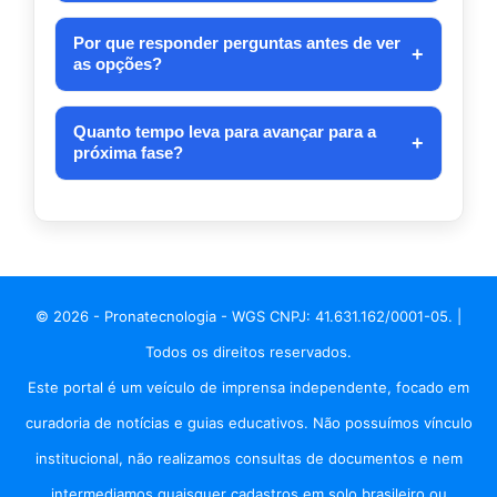
cobrança antecipada antes da contratação formal.
Na maioria dos casos, sim. O processo costuma
começar online, com preenchimento de dados básicos
Por que responder perguntas antes de ver
+
as opções?
e uma etapa rápida de identificação de perfil.
Essa etapa ajuda a filtrar o que pode fazer mais
sentido para o seu caso, melhorando o
Quanto tempo leva para avançar para a
+
próxima fase?
direcionamento para opções mais compatíveis.
Normalmente, a próxima etapa é rápida e leva menos
de um minuto para começar, desde que os dados
sejam preenchidos corretamente.
© 2026 - Pronatecnologia - WGS CNPJ: 41.631.162/0001-05. |
Todos os direitos reservados.
Este portal é um veículo de imprensa independente, focado em
curadoria de notícias e guias educativos. Não possuímos vínculo
institucional, não realizamos consultas de documentos e nem
intermediamos quaisquer cadastros em solo brasileiro ou