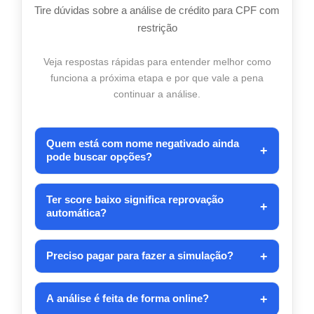
Tire dúvidas sobre a análise de crédito para CPF com
restrição
Veja respostas rápidas para entender melhor como
funciona a próxima etapa e por que vale a pena
continuar a análise.
Quem está com nome negativado ainda
+
pode buscar opções?
Sim. Algumas empresas fazem avaliações próprias e
podem considerar outros dados além das consultas
Ter score baixo significa reprovação
+
automática?
mais conhecidas. Por isso, vale conferir as alternativas
disponíveis.
Nem sempre. O score pode ser um dos fatores
+
observados, mas algumas análises também levam em
Preciso pagar para fazer a simulação?
conta renda, perfil cadastral e outros critérios internos.
Não. A etapa de simulação e análise inicial deve ser
+
gratuita. É importante desconfiar de qualquer
A análise é feita de forma online?