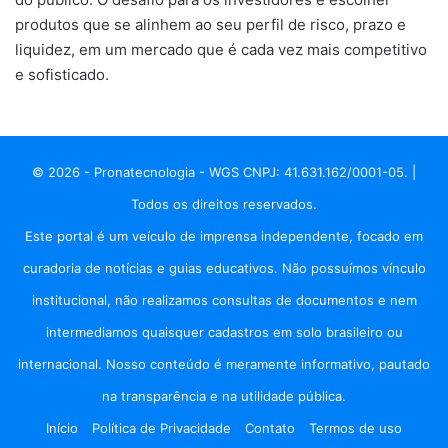
produtos que se alinhem ao seu perfil de risco, prazo e
liquidez, em um mercado que é cada vez mais competitivo
e sofisticado.
© 2026 - Pronatecnologia - WGS CNPJ: 41.631.162/0001-05. |
Todos os direitos reservados.
Este portal é um veículo de imprensa independente, focado em
curadoria de notícias e guias educativos. Não possuímos vínculo
institucional, não realizamos consultas de documentos e nem
intermediamos quaisquer cadastros em solo brasileiro ou
internacional. Nosso conteúdo é meramente informativo, pautado
na transparência e na utilidade pública.
Início
Política de Privacidade
Contato
Termos de uso