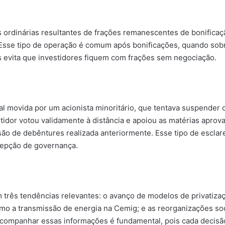
 ordinárias resultantes de frações remanescentes de bonificaç
sse tipo de operação é comum após bonificações, quando sobr
s evita que investidores fiquem com frações sem negociação.
l movida por um acionista minoritário, que tentava suspender 
dor votou validamente à distância e apoiou as matérias aprova
são de debêntures realizada anteriormente. Esse tipo de esclar
rcepção de governança.
 três tendências relevantes: o avanço de modelos de privatiz
como a transmissão de energia na Cemig; e as reorganizações so
acompanhar essas informações é fundamental, pois cada decisão 