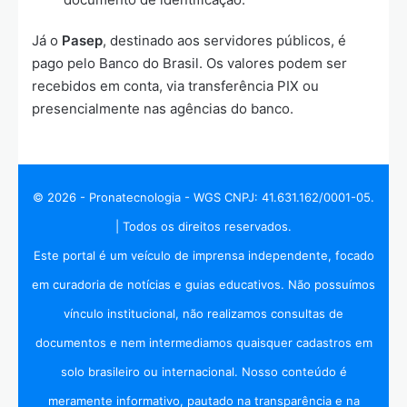
Já o
Pasep
, destinado aos servidores públicos, é
pago pelo Banco do Brasil. Os valores podem ser
recebidos em conta, via transferência PIX ou
presencialmente nas agências do banco.
© 2026 - Pronatecnologia - WGS CNPJ: 41.631.162/0001-05.
| Todos os direitos reservados.
Este portal é um veículo de imprensa independente, focado
em curadoria de notícias e guias educativos. Não possuímos
vínculo institucional, não realizamos consultas de
documentos e nem intermediamos quaisquer cadastros em
solo brasileiro ou internacional. Nosso conteúdo é
meramente informativo, pautado na transparência e na