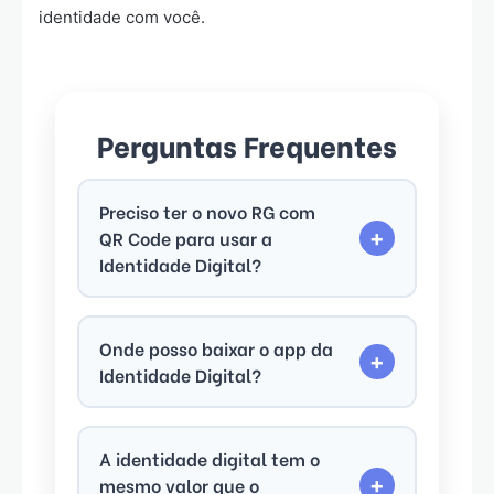
identidade com você.
Perguntas Frequentes
Preciso ter o novo RG com
QR Code para usar a
+
Identidade Digital?
Sim. A versão digital só pode ser gerada a
partir do novo modelo de RG que possui o
Onde posso baixar o app da
+
QR Code.
Identidade Digital?
O aplicativo está disponível nas lojas de
apps do celular. Procure por “Identidade
A identidade digital tem o
Digital” junto com o nome do seu estado.
mesmo valor que o
+