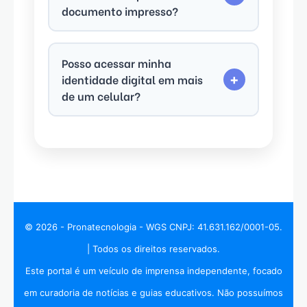
documento impresso?
Sim. A identidade digital é oficial e tem o
mesmo valor legal que a versão física em
Posso acessar minha
muitas situações do dia a dia.
identidade digital em mais
+
de um celular?
Em alguns estados, sim. Mas geralmente é
necessário refazer a validação de
segurança em cada novo aparelho.
© 2026 - Pronatecnologia - WGS CNPJ: 41.631.162/0001-05.
| Todos os direitos reservados.
Este portal é um veículo de imprensa independente, focado
em curadoria de notícias e guias educativos. Não possuímos