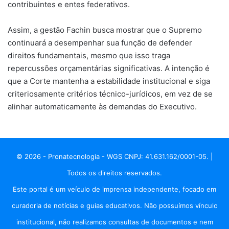
contribuintes e entes federativos.
Assim, a gestão Fachin busca mostrar que o Supremo
continuará a desempenhar sua função de defender
direitos fundamentais, mesmo que isso traga
repercussões orçamentárias significativas. A intenção é
que a Corte mantenha a estabilidade institucional e siga
criteriosamente critérios técnico-jurídicos, em vez de se
alinhar automaticamente às demandas do Executivo.
© 2026 - Pronatecnologia - WGS CNPJ: 41.631.162/0001-05. |
Todos os direitos reservados.
Este portal é um veículo de imprensa independente, focado em
curadoria de notícias e guias educativos. Não possuímos vínculo
institucional, não realizamos consultas de documentos e nem